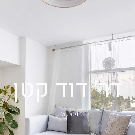
דר׳ דוד קטן
פסיכולוג