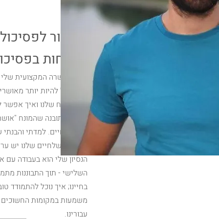
דוקטור לפסיכולו
התמחות בפסיכולו
את ההכשרה המקצועית שלי ה
ואיך נוכל להיות יותר מאושרי
נראה במח שלנו ואיך אפשר לי
הגעתי לתובנה שהמונח "אושר"
רצון מהחיים. למדתי והבנתי 
- ההבנה שלחיים שלנו יש ערך,
הנסיון שלי הוא בעבודה עם אוכ
השלישי - תוך התבוננות מתמדת
בחיינו; איך נוכל להתמודד טו
משמעות במקומות החשוכים בי
עבורינו.