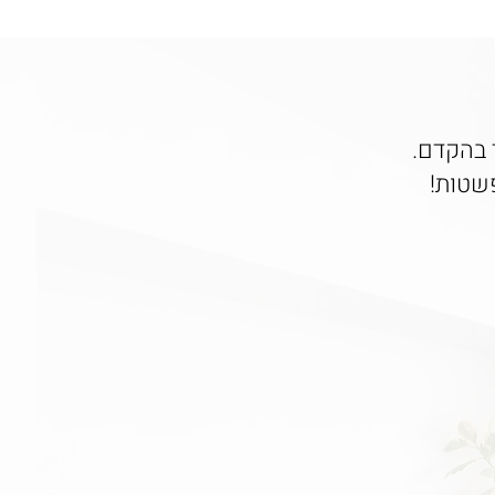
ר בהקדם.
פשטות!