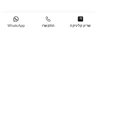
שריון קליניקה
התקשרו
WhatsApp
צרו קשר
ניתן לפנות אלינו במייל, בטלפון או להשאיר
פרטים וניצור קשר בהקדם.
לא מסוגלים לחכות? לחצו
כאן
ותאמו סיור
היכרות בקלות ובפשטות!
info@clinikapratit.co.il
077-2304315