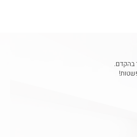
ר בהקדם.
פשטות!