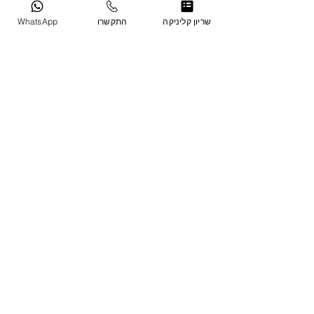
שריון קליניקה
התקשרו
WhatsApp
הודעה
אני מסכימה/מסכימה לתנאים
והגבלות ולמדיניות הפרטיות ומאשר/ת
יצירת קשר מצד ״קליניקה פרטית -
Clinika Pratit"
לצפייה במדיניות
הפרטיות לחצו כאן
שליחה
שאלות תשובות
תנאי השימוש באתר והגבלות
מדיניות פרטיות
הצהרת נגישות