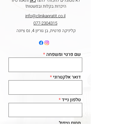
לא מסוגלים לחכות? לחצו
כאן
ותאמו סיור
היכרות בקלות ובפשטות!
info@clinikapratit.co.il
077-2304315
קליניקה פרטית, בן גוריון 4, נס ציונה
שם פרטי ומשפחה
דואר אלקטרוני
טלפון נייד
תחום טיפול