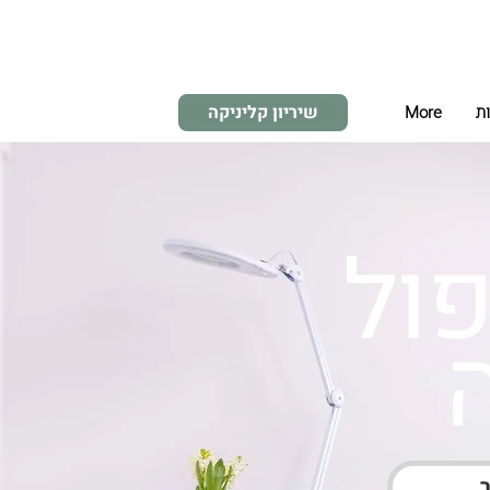
שיריון קליניקה
ות
More
פול
ר