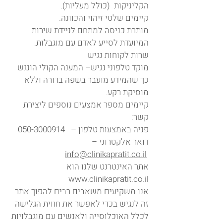
הקליניקות (כולל מעליות).
קיימים שלטי זיהוי והכוונה.
מותרת כניסה למתחם לניידת שירות
המיועדת לסייע לאדם עם מוגבלות.​
שרות לקוחות נגיש
מוקד טלפוני נגיש– המענה הקולי הונגש
כך שהמידע מועבר בשפה ברורה וללא
מוסיקת רקע.
קיימים מספר אמצעים נוספים ליצירת
קשר:​
פניה באמצעות טלפון –
050-3000914
דואר אלקטרוני –
info@clinikapratit.co.il
אתר האינטרנט שלנו הוא
www.clinikapratit.co.il
אנו משקיעים משאבים רבים להפוך אתר
זה לנגיש בכדי לאפשר את חווית הגלישה
לכלל האוכלוסייה ולאנשים עם מוגבלויות